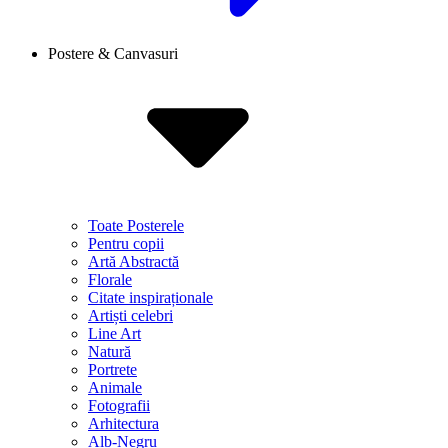
Postere & Canvasuri
Toate Posterele
Pentru copii
Artă Abstractă
Florale
Citate inspiraționale
Artiști celebri
Line Art
Natură
Portrete
Animale
Fotografii
Arhitectura
Alb-Negru