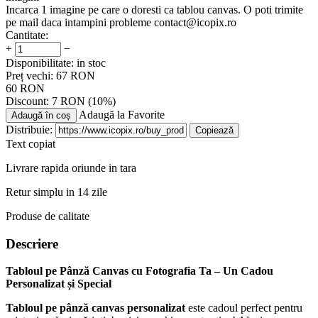
Incarca 1 imagine pe care o doresti ca tablou canvas. O poti trimite
pe mail daca intampini probleme contact@icopix.ro
Cantitate:
+
−
Disponibilitate:
in stoc
Preț vechi:
67
RON
60
RON
Discount:
7
RON
(
10
%)
Adaugă la Favorite
Adaugă în coș
Distribuie:
Copiează
Text copiat
Livrare rapida oriunde in tara
Retur simplu in 14 zile
Produse de calitate
Descriere
Tabloul pe Pânză Canvas cu Fotografia Ta – Un Cadou
Personalizat și Special
Tabloul pe pânză canvas personalizat
este cadoul perfect pentru