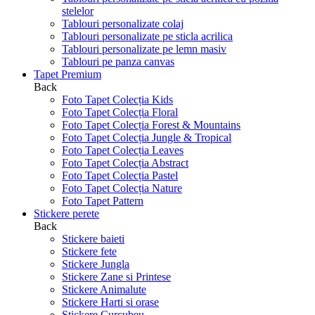
stelelor
Tablouri personalizate colaj
Tablouri personalizate pe sticla acrilica
Tablouri personalizate pe lemn masiv
Tablouri pe panza canvas
Tapet Premium
Back
Foto Tapet Colecția Kids
Foto Tapet Colecția Floral
Foto Tapet Colecția Forest & Mountains
Foto Tapet Colecția Jungle & Tropical
Foto Tapet Colecția Leaves
Foto Tapet Colecția Abstract
Foto Tapet Colecția Pastel
Foto Tapet Colecția Nature
Foto Tapet Pattern
Stickere perete
Back
Stickere baieti
Stickere fete
Stickere Jungla
Stickere Zane si Printese
Stickere Animalute
Stickere Harti si orase
Stickere Curcubeu