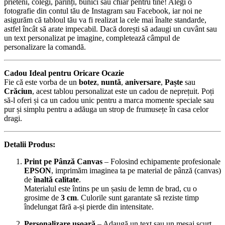
prieteni, colegi, părinți, bunici sau chiar pentru tine! Alegi o
fotografie din contul tău de Instagram sau Facebook, iar noi ne
asigurăm că tabloul tău va fi realizat la cele mai înalte standarde,
astfel încât să arate impecabil. Dacă dorești să adaugi un cuvânt sau
un text personalizat pe imagine, completează câmpul de
personalizare la comandă.
Cadou Ideal pentru Oricare Ocazie
Fie că este vorba de un
botez
,
nuntă
,
aniversare
,
Paște
sau
Crăciun
, acest tablou personalizat este un cadou de neprețuit. Poți
să-l oferi și ca un cadou unic pentru a marca momente speciale sau
pur și simplu pentru a adăuga un strop de frumusețe în casa celor
dragi.
Detalii Produs:
Print pe Pânză Canvas
– Folosind echipamente profesionale
EPSON
, imprimăm imaginea ta pe material de pânză (canvas)
de
înaltă calitate
.
Materialul este întins pe un șasiu de lemn de brad, cu o
grosime de
3 cm
. Culorile sunt garantate să reziste timp
îndelungat fără a-și pierde din intensitate.
Personalizare ușoară
– Adaugă un text sau un mesaj scurt.