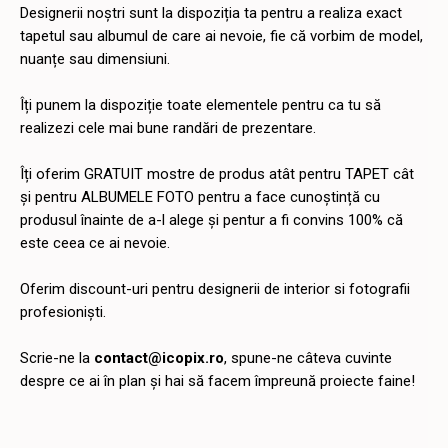
Designerii noștri sunt la dispoziția ta pentru a realiza exact
tapetul sau albumul de care ai nevoie, fie că vorbim de model,
nuanțe sau dimensiuni.
Îți punem la dispoziție toate elementele pentru ca tu să
realizezi cele mai bune randări de prezentare.
Îți oferim GRATUIT mostre de produs atât pentru TAPET cât
și pentru ALBUMELE FOTO pentru a face cunoștință cu
produsul înainte de a-l alege și pentur a fi convins 100% că
este ceea ce ai nevoie.
Oferim discount-uri pentru designerii de interior si fotografii
profesioniști.
Scrie-ne la
contact@icopix.ro
, spune-ne câteva cuvinte
despre ce ai în plan și hai să facem împreună proiecte faine!