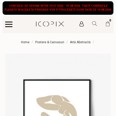
CONCEDIU DE ODIHNA INTRE 29.07.2026 - 07.08.2026. TOATE COMENZILE
PLASATE IN ACEASTA PERIOADA VOR FI PROCESATE DUPA DATA DE 10.08.2026.
0
/
/
/
Home
Postere & Canvasuri
Artă Abstractă